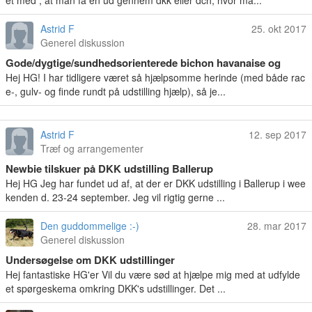
et med , at man få en ud gennem dkk eller dch, hvor ma...
Astrid F
25. okt 2017
Generel diskussion
Gode/dygtige/sundhedsorienterede bichon havanaise og
Coton de tulear opdrættere?
Hej HG! I har tidligere været så hjælpsomme herinde (med både rac
e-, gulv- og finde rundt på udstilling hjælp), så je...
Astrid F
12. sep 2017
Træf og arrangementer
Newbie tilskuer på DKK udstilling Ballerup
Hej HG Jeg har fundet ud af, at der er DKK udstilling i Ballerup i wee
kenden d. 23-24 september. Jeg vil rigtig gerne ...
Den guddommelige :-)
28. mar 2017
Generel diskussion
Undersøgelse om DKK udstillinger
Hej fantastiske HG'er Vil du være sød at hjælpe mig med at udfylde
et spørgeskema omkring DKK's udstillinger. Det ...