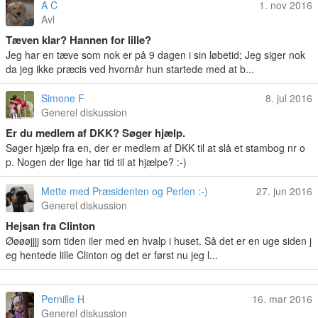
A C
1. nov 2016
Avl
Tæven klar? Hannen for lille?
Jeg har en tæve som nok er på 9 dagen i sin løbetid; Jeg siger nok
da jeg ikke præcis ved hvornår hun startede med at b...
Simone F
8. jul 2016
Generel diskussion
Er du medlem af DKK? Søger hjælp.
Søger hjælp fra en, der er medlem af DKK til at slå et stambog nr o
p. Nogen der lige har tid til at hjælpe? :-)
Mette med Præsidenten og Perlen :-)
27. jun 2016
Generel diskussion
Hejsan fra Clinton
Øøøøjjjj som tiden iler med en hvalp i huset. Så det er en uge siden j
eg hentede lille Clinton og det er først nu jeg l...
Pernille H
16. mar 2016
Generel diskussion