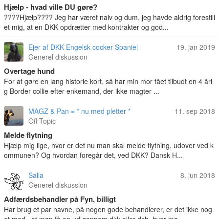
Hjælp - hvad ville DU gøre?
????Hjælp???? Jeg har været naiv og dum, jeg havde aldrig forestill
et mig, at en DKK opdrætter med kontrakter og god...
Ejer af DKK Engelsk cocker Spaniel
19. jan 2019
Generel diskussion
Overtage hund
For at gøre en lang historie kort, så har min mor fået tilbudt en 4 åri
g Border collie efter enkemand, der ikke magter ...
MAGZ & Pan = * nu med pletter *
11. sep 2018
Off Topic
Melde flytning
Hjælp mig lige, hvor er det nu man skal melde flytning, udover ved k
ommunen? Og hvordan foregår det, ved DKK? Dansk H...
Salla
8. jun 2018
Generel diskussion
Adfærdsbehandler på Fyn, billigt
Har brug et par navne, på nogen gode behandlerer, er det ikke nog