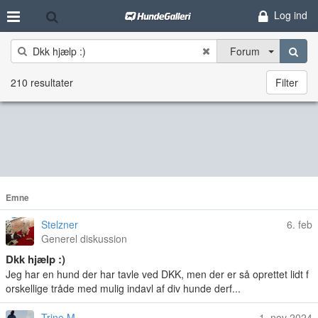
Log ind
Forum
210 resultater
Filter
Emne
Stelzner
6. feb
Generel diskussion
Dkk hjælp :)
Jeg har en hund der har tavle ved DKK, men der er så oprettet lidt f
orskellige tråde med mulig indavl af div hunde derf...
Trine M
1. nov 2024