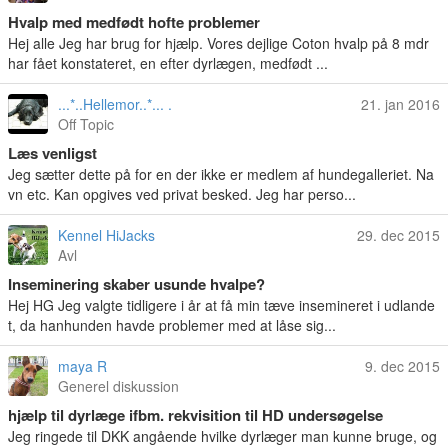
Hvalp med medfødt hofte problemer
Hej alle Jeg har brug for hjælp. Vores dejlige Coton hvalp på 8 mdr
har fået konstateret, en efter dyrlægen, medfødt ...
...*..Hellemor..*... .
21. jan 2016
Off Topic
Læs venligst
Jeg sætter dette på for en der ikke er medlem af hundegalleriet. Na
vn etc. Kan opgives ved privat besked. Jeg har perso...
Kennel HiJacks
29. dec 2015
Avl
Inseminering skaber usunde hvalpe?
Hej HG Jeg valgte tidligere i år at få min tæve insemineret i udlande
t, da hanhunden havde problemer med at låse sig...
maya R
9. dec 2015
Generel diskussion
hjælp til dyrlæge ifbm. rekvisition til HD undersøgelse
Jeg ringede til DKK angående hvilke dyrlæger man kunne bruge, og