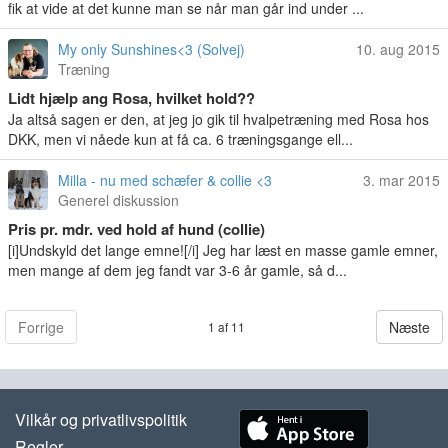
fik at vide at det kunne man se når man går ind under ...
My only Sunshines<3 (Solvej)
10. aug 2015
Træning
Lidt hjælp ang Rosa, hvilket hold??
Ja altså sagen er den, at jeg jo gik til hvalpetræning med Rosa hos
DKK, men vi nåede kun at få ca. 6 træningsgange ell...
Milla - nu med schæfer & collie <3
3. mar 2015
Generel diskussion
Pris pr. mdr. ved hold af hund (collie)
[i]Undskyld det lange emne![/i] Jeg har læst en masse gamle emner,
men mange af dem jeg fandt var 3-6 år gamle, så d...
Forrige
Næste
1 af 11
Vilkår og privatlivspolitik
Regler