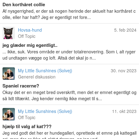
Den korthåret collie
Af nysgerrighed, er der så nogen herinde der aktuelt har korthåret c
ollie, eller har haft? Jeg er egentligt ret fore...
Hovsa-hund
5. feb 2024
Off Topic
jeg glæder mig egentligt..
... ikke, suk. Vores område er under totalrenovering. Som i, alt ryger
ud undtagen vægge og loft. Altså det skal jo n...
My Little Sunshines (Solvej)
30. nov 2023
Generel diskussion
Spaniel racerne?
Okay det er en meget bred overskrift, men det er emnet egentligt og
så lidt tiltænkt. Jeg kender nemlig ikke meget til s...
My Little Sunshines (Solvej)
11. okt 2023
Off Topic
hjælp til valg af kat???
Jeg ved godt det her er hundegalleri, oprettede et emne på kattegall