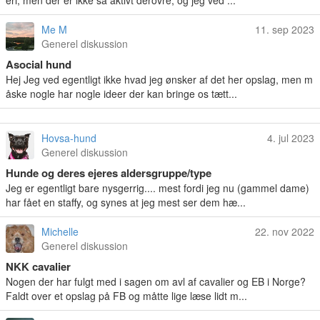
eri, men der er ikke så aktivt derovre, og jeg ved ...
Me M
11. sep 2023
Generel diskussion
Asocial hund
Hej Jeg ved egentligt ikke hvad jeg ønsker af det her opslag, men m
åske nogle har nogle ideer der kan bringe os tætt...
Hovsa-hund
4. jul 2023
Generel diskussion
Hunde og deres ejeres aldersgruppe/type
Jeg er egentligt bare nysgerrig.... mest fordi jeg nu (gammel dame)
har fået en staffy, og synes at jeg mest ser dem hæ...
Michelle
22. nov 2022
Generel diskussion
NKK cavalier
Nogen der har fulgt med i sagen om avl af cavalier og EB i Norge?
Faldt over et opslag på FB og måtte lige læse lidt m...