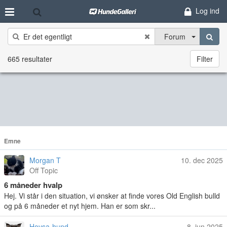
Log ind
Forum
665 resultater
Filter
Emne
Morgan T
10. dec 2025
Off Topic
6 måneder hvalp
Hej. Vi står i den situation, vi ønsker at finde vores Old English bulld
og på 6 måneder et nyt hjem. Han er som skr...
Hovsa-hund
8. jun 2025