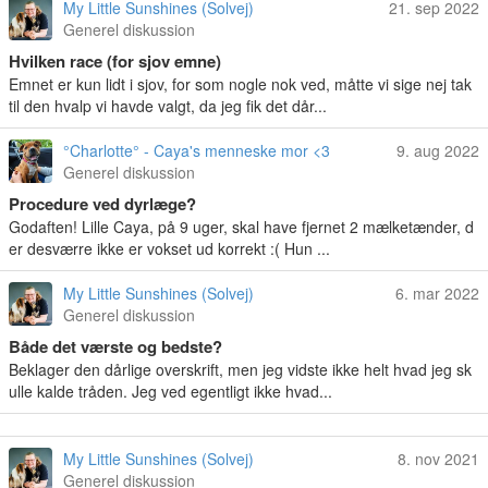
My Little Sunshines (Solvej)
21. sep 2022
Generel diskussion
Hvilken race (for sjov emne)
Emnet er kun lidt i sjov, for som nogle nok ved, måtte vi sige nej tak
til den hvalp vi havde valgt, da jeg fik det dår...
°Charlotte° - Caya's menneske mor <3
9. aug 2022
Generel diskussion
Procedure ved dyrlæge?
Godaften! Lille Caya, på 9 uger, skal have fjernet 2 mælketænder, d
er desværre ikke er vokset ud korrekt :( Hun ...
My Little Sunshines (Solvej)
6. mar 2022
Generel diskussion
Både det værste og bedste?
Beklager den dårlige overskrift, men jeg vidste ikke helt hvad jeg sk
ulle kalde tråden. Jeg ved egentligt ikke hvad...
My Little Sunshines (Solvej)
8. nov 2021
Generel diskussion