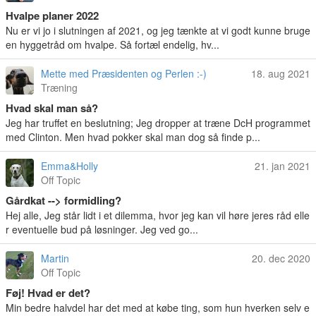
Hvalpe planer 2022
Nu er vi jo i slutningen af 2021, og jeg tænkte at vi godt kunne bruge
en hyggetråd om hvalpe. Så fortæl endelig, hv...
Mette med Præsidenten og Perlen :-)
18. aug 2021
Træning
Hvad skal man så?
Jeg har truffet en beslutning; Jeg dropper at træne DcH programmet
med Clinton. Men hvad pokker skal man dog så finde p...
Emma&Holly
21. jan 2021
Off Topic
Gårdkat --> formidling?
Hej alle, Jeg står lidt i et dilemma, hvor jeg kan vil høre jeres råd elle
r eventuelle bud på løsninger. Jeg ved go...
Martin
20. dec 2020
Off Topic
Føj! Hvad er det?
Min bedre halvdel har det med at købe ting, som hun hverken selv e