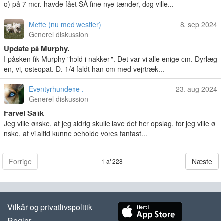
o) på 7 mdr. havde fået SÅ fine nye tænder, dog ville...
Mette (nu med westier)
8. sep 2024
Generel diskussion
Update på Murphy.
I påsken fik Murphy "hold i nakken". Det var vi alle enige om. Dyrlæg
en, vi, osteopat. D. 1/4 faldt han om med vejrtræk...
Eventyrhundene .
23. aug 2024
Generel diskussion
Farvel Salik
Jeg ville ønske, at jeg aldrig skulle lave det her opslag, for jeg ville ø
nske, at vi altid kunne beholde vores fantast...
Forrige
Næste
1 af 228
Vilkår og privatlivspolitik
Regler