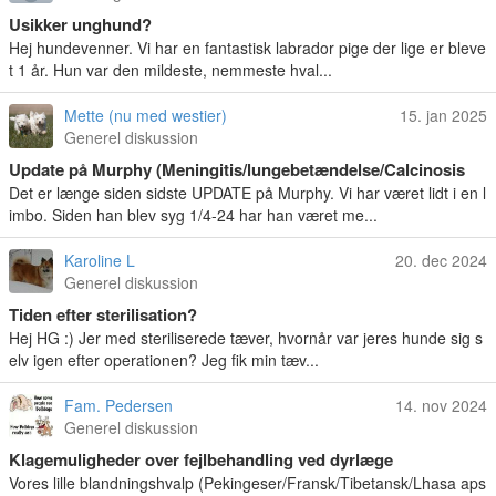
Usikker unghund?
Hej hundevenner. Vi har en fantastisk labrador pige der lige er bleve
t 1 år. Hun var den mildeste, nemmeste hval...
Mette (nu med westier)
15. jan 2025
Generel diskussion
Update på Murphy (Meningitis/lungebetændelse/Calcinosis
Cutis)
Det er længe siden sidste UPDATE på Murphy. Vi har været lidt i en l
imbo. Siden han blev syg 1/4-24 har han været me...
Karoline L
20. dec 2024
Generel diskussion
Tiden efter sterilisation?
Hej HG :) Jer med steriliserede tæver, hvornår var jeres hunde sig s
elv igen efter operationen? Jeg fik min tæv...
Fam. Pedersen
14. nov 2024
Generel diskussion
Klagemuligheder over fejlbehandling ved dyrlæge
Vores lille blandningshvalp (Pekingeser/Fransk/Tibetansk/Lhasa aps