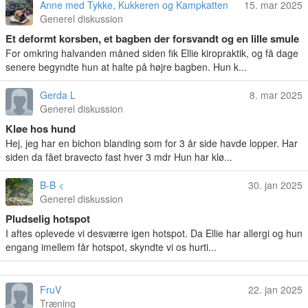
Anne med Tykke, Kukkeren og Kampkatten
15. mar 2025
Generel diskussion
Et deformt korsben, et bagben der forsvandt og en lille smule
magi
For omkring halvanden måned siden fik Ellie kiropraktik, og få dage
senere begyndte hun at halte på højre bagben. Hun k...
Gerda L
8. mar 2025
Generel diskussion
Kløe hos hund
Hej, jeg har en bichon blanding som for 3 år side havde lopper. Har
siden da fået bravecto fast hver 3 mdr Hun har klø...
B-B <
30. jan 2025
Generel diskussion
Pludselig hotspot
I aftes oplevede vi desværre igen hotspot. Da Ellie har allergi og hun
engang imellem får hotspot, skyndte vi os hurti...
FruV
22. jan 2025
Træning