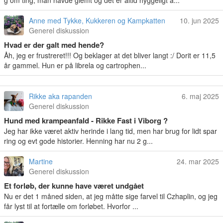
g om ting, man havde glemt og det er altid hyggeligt a...
Anne med Tykke, Kukkeren og Kampkatten
10. jun 2025
Generel diskussion
Hvad er der galt med hende?
Åh, jeg er frustreret!!! Og beklager at det bliver langt :/ Dorit er 11,5
år gammel. Hun er på librela og cartrophen...
Rikke aka rapanden
6. maj 2025
Generel diskussion
Hund med krampeanfald - Rikke Fast i Viborg ?
Jeg har ikke været aktiv herinde i lang tid, men har brug for lidt spar
ring og evt gode historier. Henning har nu 2 g...
Martine
24. mar 2025
Generel diskussion
Et forløb, der kunne have været undgået
Nu er det 1 måned siden, at jeg måtte sige farvel til Czhaplin, og jeg
får lyst til at fortælle om forløbet. Hvorfor ...