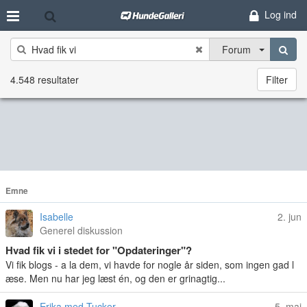
Log ind
Forum
4.548 resultater
Filter
Emne
Isabelle
2. jun
Generel diskussion
Hvad fik vi i stedet for "Opdateringer"?
Vi fik blogs - a la dem, vi havde for nogle år siden, som ingen gad l
æse. Men nu har jeg læst én, og den er grinagtig...
Erika med Tucker
5. maj