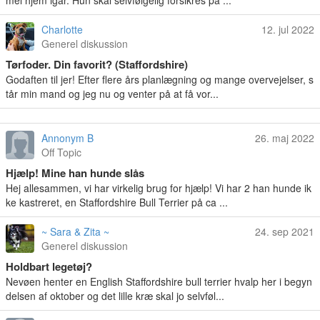
mel hjem igår. Hun skal selvfølgelig forsikres på ...
Charlotte
12. jul 2022
Generel diskussion
Tørfoder. Din favorit? (Staffordshire)
Godaften til jer! Efter flere års planlægning og mange overvejelser, s
tår min mand og jeg nu og venter på at få vor...
Annonym B
26. maj 2022
Off Topic
Hjælp! Mine han hunde slås
Hej allesammen, vi har virkelig brug for hjælp! Vi har 2 han hunde ik
ke kastreret, en Staffordshire Bull Terrier på ca ...
~ Sara & Zita ~
24. sep 2021
Generel diskussion
Holdbart legetøj?
Nevøen henter en English Staffordshire bull terrier hvalp her i begyn
delsen af oktober og det lille kræ skal jo selvføl...