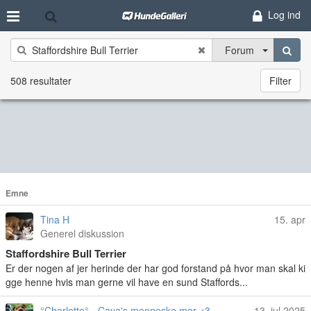
Log ind
Forum
508 resultater
Filter
Emne
Tina H
15. apr
Generel diskussion
Staffordshire Bull Terrier
Er der nogen af jer herinde der har god forstand på hvor man skal ki
gge henne hvis man gerne vil have en sund Staffords...
°Charlotte° - Caya's menneske mor <3
13. jul 2025