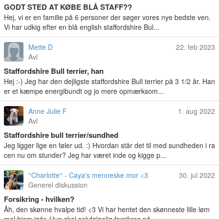
GODT STED AT KØBE BLÅ STAFF??
Hej, vi er en familie på 6 personer der søger vores nye bedste ven.
Vi har udkig efter en blå english staffordshire Bul...
Mette D
22. feb 2023
Avl
Staffordshire Bull terrier, han
Hej :-) Jeg har den dejligste staffordshire Bull terrier på 3 1/2 år. Han
er et kæmpe energibundt og jo mere opmærksom...
Anne Julie F
1. aug 2022
Avl
Staffordshire bull terrier/sundhed
Jeg ligger lige en føler ud. :) Hvordan står det til med sundheden i ra
cen nu om stunder? Jeg har været inde og kigge p...
°Charlotte° - Caya's menneske mor <3
30. jul 2022
Generel diskussion
Forsikring - hvilken?
Åh, den skønne hvalpe tid! <3 Vi har hentet den skønneste lille løm