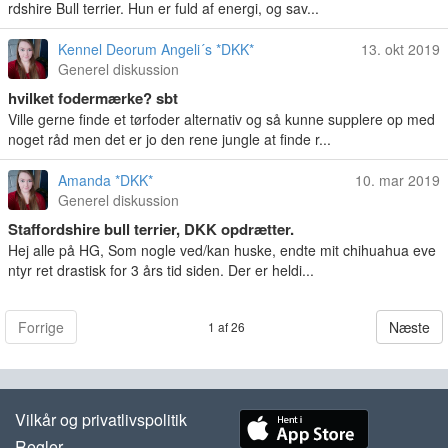
rdshire Bull terrier. Hun er fuld af energi, og sav...
Kennel Deorum Angeli´s *DKK*
13. okt 2019
Generel diskussion
hvilket fodermærke? sbt
Ville gerne finde et tørfoder alternativ og så kunne supplere op med
noget råd men det er jo den rene jungle at finde r...
Amanda *DKK*
10. mar 2019
Generel diskussion
Staffordshire bull terrier, DKK opdrætter.
Hej alle på HG, Som nogle ved/kan huske, endte mit chihuahua eve
ntyr ret drastisk for 3 års tid siden. Der er heldi...
Forrige
Næste
1 af 26
Vilkår og privatlivspolitik
Regler