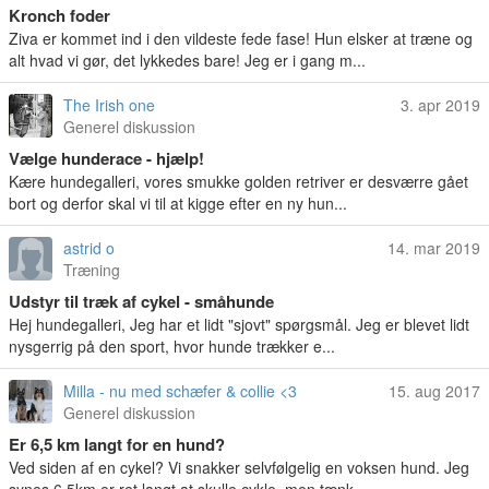
Kronch foder
Ziva er kommet ind i den vildeste fede fase! Hun elsker at træne og
alt hvad vi gør, det lykkedes bare! Jeg er i gang m...
The Irish one
3. apr 2019
Generel diskussion
Vælge hunderace - hjælp!
Kære hundegalleri, vores smukke golden retriver er desværre gået
bort og derfor skal vi til at kigge efter en ny hun...
astrid o
14. mar 2019
Træning
Udstyr til træk af cykel - småhunde
Hej hundegalleri, Jeg har et lidt "sjovt" spørgsmål. Jeg er blevet lidt
nysgerrig på den sport, hvor hunde trækker e...
Milla - nu med schæfer & collie <3
15. aug 2017
Generel diskussion
Er 6,5 km langt for en hund?
Ved siden af en cykel? Vi snakker selvfølgelig en voksen hund. Jeg