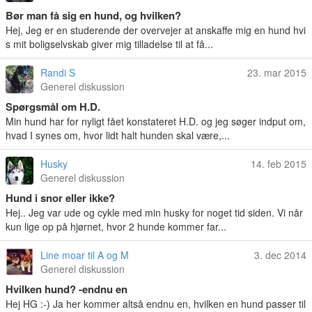
Bør man få sig en hund, og hvilken?
Hej, Jeg er en studerende der overvejer at anskaffe mig en hund hvi
s mit boligselvskab giver mig tilladelse til at få...
Randi S
23. mar 2015
Generel diskussion
Spørgsmål om H.D.
Min hund har for nyligt fået konstateret H.D. og jeg søger indput om,
hvad I synes om, hvor lidt halt hunden skal være,...
Husky
14. feb 2015
Generel diskussion
Hund i snor eller ikke?
Hej.. Jeg var ude og cykle med min husky for noget tid siden. Vi når
kun lige op på hjørnet, hvor 2 hunde kommer far...
Line moar til A og M
3. dec 2014
Generel diskussion
Hvilken hund? -endnu en
Hej HG :-) Ja her kommer altså endnu en, hvilken en hund passer til