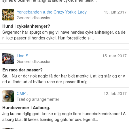
synes 6,5km er ret langt at skulle cykle, men tænk...
Yorkiebanden & the Crazy Yorkie Lady
13. jun 2017
Generel diskussion
Hund i cykelanhænger?
Svigermor har spurgt om jeg vil have hendes cykelanhænger, da de
n ikke passer til hendes cykel. Hun forestillede si...
Line S
15. mar 2017
Generel diskussion
En race der passer?
Så... Nu er der nok nogle få der har bidt mærke i, at jeg står og er v
ed at finde ud af hvilken race der passer til mig...
CMP .
12. feb 2017
Træf og arrangementer
Hundevenner i Aalborg.
Jeg kunne rigtig godt tænke mig nogle flere hundebekendskaber i A
alborg bl.a. til fælles træning og gåturer osv. Egentl...