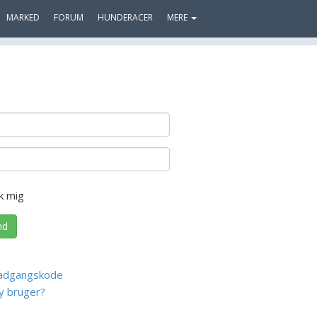
MARKED
FORUM
HUNDERACER
MERE
k mig
nd
adgangskode
y bruger?