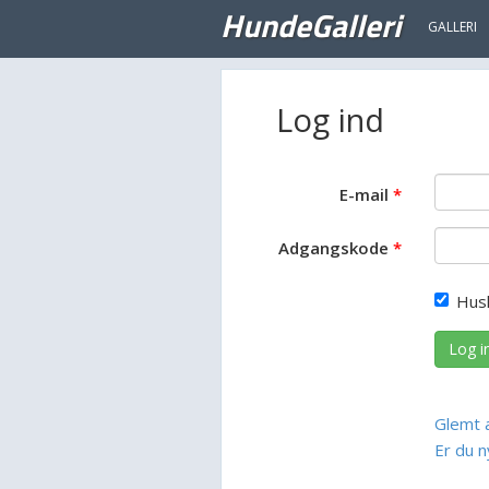
HundeGalleri
GALLERI
Log ind
E-mail
Adgangskode
Hus
Log i
Glemt 
Er du n