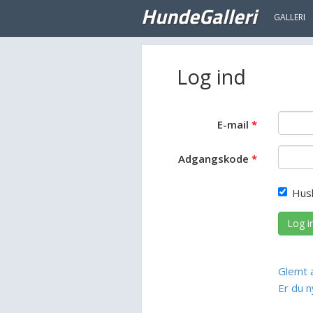
HundeGalleri
GALLERI
Log ind
E-mail
Adgangskode
Hus
Log i
Glemt 
Er du n