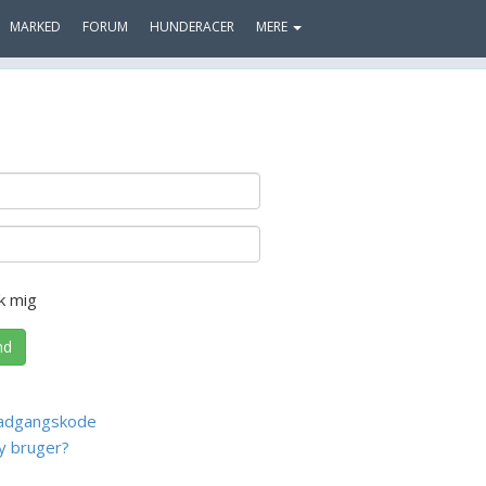
MARKED
FORUM
HUNDERACER
MERE
k mig
nd
adgangskode
y bruger?