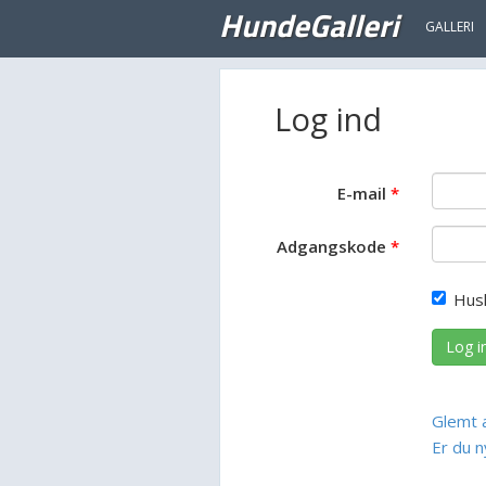
HundeGalleri
GALLERI
Log ind
E-mail
Adgangskode
Hus
Log i
Glemt 
Er du n