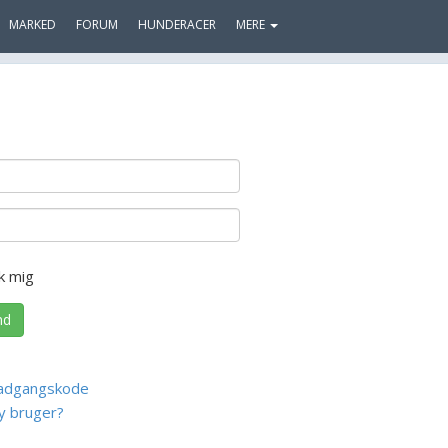
MARKED
FORUM
HUNDERACER
MERE
k mig
nd
adgangskode
y bruger?