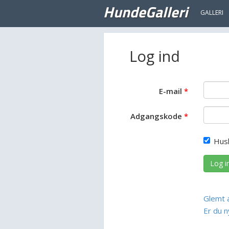
HundeGalleri
GALLERI
Log ind
E-mail
Adgangskode
Hus
Log i
Glemt 
Er du n