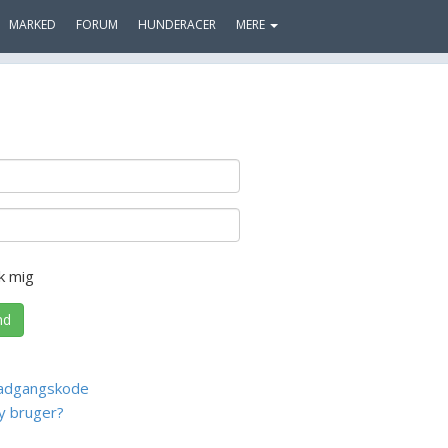
MARKED
FORUM
HUNDERACER
MERE
k mig
nd
adgangskode
y bruger?