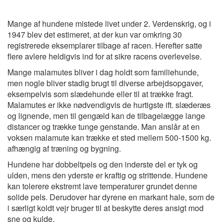
Mange af hundene mistede livet under 2. Verdenskrig, og i
1947 blev det estimeret, at der kun var omkring 30
registrerede eksemplarer tilbage af racen. Herefter satte
flere avlere heldigvis ind for at sikre racens overlevelse.
Mange malamutes bliver i dag holdt som familiehunde,
men nogle bliver stadig brugt til diverse arbejdsopgaver,
eksempelvis som slædehunde eller til at trække fragt.
Malamutes er ikke nødvendigvis de hurtigste ift. slæderæs
og lignende, men til gengæld kan de tilbagelægge lange
distancer og trække tunge genstande. Man anslår at en
voksen malamute kan trække et sted mellem 500-1500 kg.
afhængig af træning og bygning.
Hundene har dobbeltpels og den inderste del er tyk og
ulden, mens den yderste er kraftig og strittende. Hundene
kan tolerere ekstremt lave temperaturer grundet denne
solide pels. Derudover har dyrene en markant hale, som de
i særligt koldt vejr bruger til at beskytte deres ansigt mod
sne og kulde.