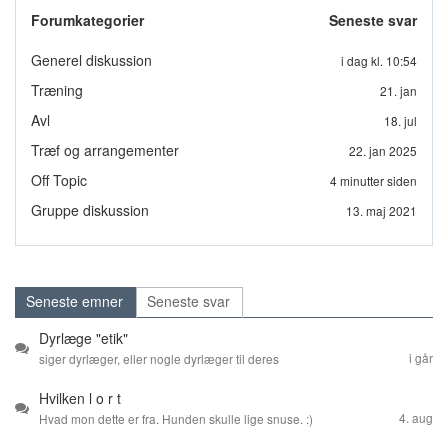
Forumkategorier
Seneste svar
Generel diskussion
i dag kl. 10:54
Træning
21. jan
Avl
18. jul
Træf og arrangementer
22. jan 2025
Off Topic
4 minutter siden
Gruppe diskussion
13. maj 2021
Seneste emner
Seneste svar
Dyrlæge "etik"
i går
siger dyrlæger, eller nogle dyrlæger til deres
kunder "nu er det nok, nu er det ikke ok længere for
Hvilken l o r t
dyret/hunden" jeg ved godt vi er forskellige, og det
4. aug
er svært .. men jeg ser altid på hunden, det svære
Hvad mon dette er fra. Hunden skulle lige snuse. :)
og savnet må jeg finde ud af at håndtere .. Lige nu i