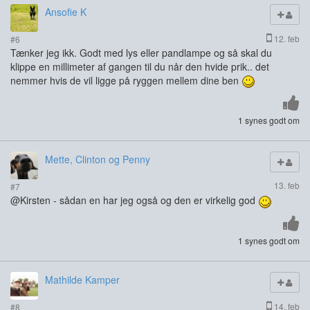
Ansofie K
12. feb
#6
Tænker jeg ikk. Godt med lys eller pandlampe og så skal du
klippe en millimeter af gangen til du når den hvide prik.. det
nemmer hvis de vil ligge på ryggen mellem dine ben
1 synes godt om
Mette, Clinton og Penny
13. feb
#7
@Kirsten - sådan en har jeg også og den er virkelig god
1 synes godt om
Mathilde Kamper
14. feb
#8