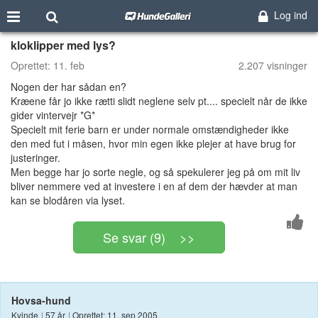
Log ind
kloklipper med lys?
Oprettet:
11. feb
2.207 visninger
Nogen der har sådan en?
Kræene får jo ikke rætti slidt neglene selv pt.... specielt når de ikke
gider vintervejr *G*
Specielt mit ferie barn er under normale omstændigheder ikke
den med fut i måsen, hvor min egen ikke plejer at have brug for
justeringer.
Men begge har jo sorte negle, og så spekulerer jeg på om mit liv
bliver nemmere ved at investere i en af dem der hævder at man
kan se blodåren via lyset.
Se svar (9) >>
Hovsa-hund
Kvinde
|
57 år
|
Oprettet: 11. sep 2005