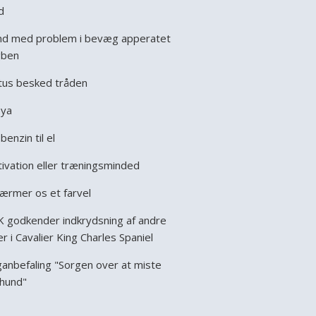
d
d med problem i bevæg apperatet
gben
tus besked tråden
ya
benzin til el
ivation eller træningsminded
nærmer os et farvel
 godkender indkrydsning af andre
er i Cavalier King Charles Spaniel
anbefaling "Sorgen over at miste
 hund"