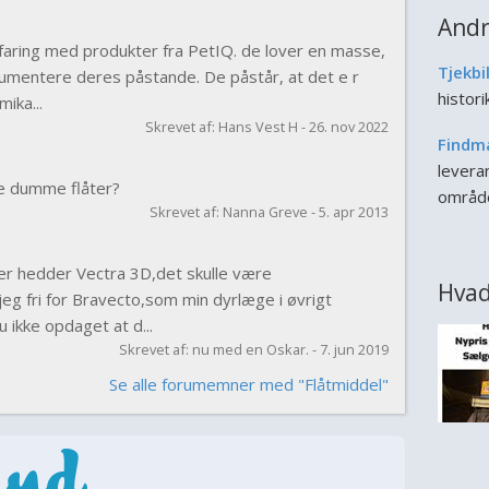
Andr
faring med produkter fra PetIQ. de lover en masse,
Tjekbi
umentere deres påstande. De påstår, at det e r
histor
ika...
Skrevet af: Hans Vest H - 26. nov 2022
Findm
leveran
de dumme flåter?
områd
Skrevet af: Nanna Greve - 5. apr 2013
er hedder Vectra 3D,det skulle være
Hvad
jeg fri for Bravecto,som min dyrlæge i øvrigt
 ikke opdaget at d...
Skrevet af: nu med en Oskar. - 7. jun 2019
Se alle forumemner med "Flåtmiddel"