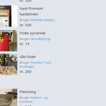
Kr. 200
Sund Premium
hundefoder
Bruger:
Mathilde Kamper
Kr. 300
Foder pyramide
Bruger:
AboutMyDogs
Kr. 75
Våd-foder
Bruger:
Pernille T med
krudtugler
Kr. 200
Plastseng
Bruger:
Malene - og
hundene