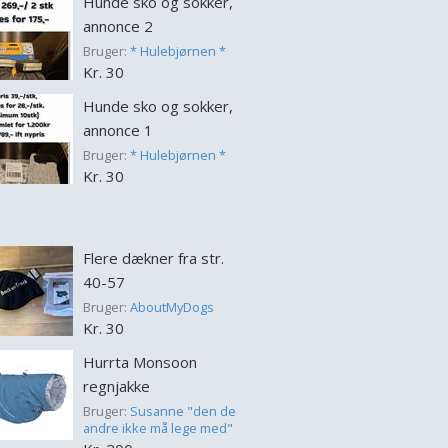
Hunde sko og sokker,
annonce 2
Bruger:
* Hulebjørnen *
Kr. 30
Hunde sko og sokker,
annonce 1
Bruger:
* Hulebjørnen *
Kr. 30
Flere dækner fra str.
40-57
Bruger:
AboutMyDogs
Kr. 30
Hurrta Monsoon
regnjakke
Bruger:
Susanne "den de
andre ikke må lege med"