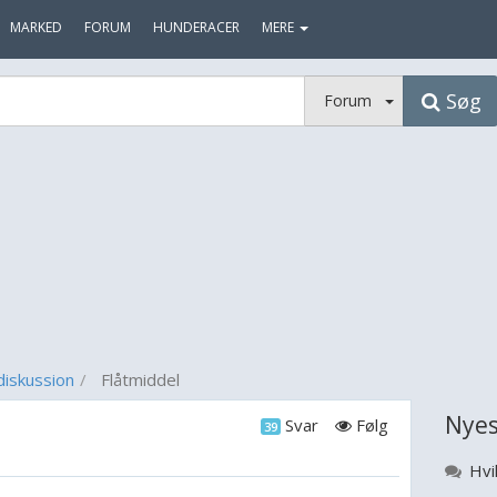
MARKED
FORUM
HUNDERACER
MERE
Søg
Forum
diskussion
Flåtmiddel
Nyes
Svar
Følg
39
Hvil