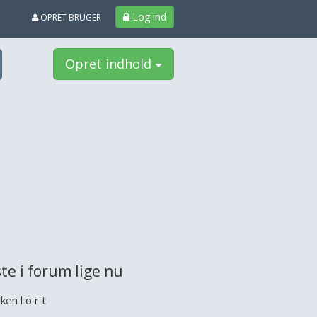
Log ind
OPRET BRUGER
Opret indhold
te i forum lige nu
ken l o r t