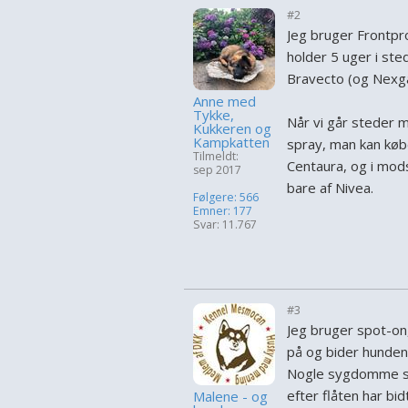
#2
Jeg bruger Frontp
holder 5 uger i ste
Bravecto (og Nexga
Anne med
Tykke,
Når vi går steder 
Kukkeren og
Kampkatten
spray, man kan køb
Tilmeldt:
Centaura, og i mod
sep 2017
bare af Nivea.
Følgere: 566
Emner: 177
Svar: 11.767
#3
Jeg bruger spot-on,
på og bider hunden
Nogle sygdomme smit
efter flåten har bid
Malene - og