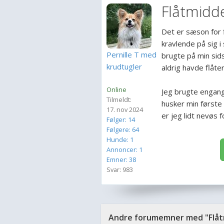
Flåtmidd
Det er sæson for 
kravlende på sig i 
Pernille T med
brugte på min sid
krudtugler
aldrig havde flåter
Online
Jeg brugte engang
Tilmeldt:
husker min første
17. nov 2024
er jeg lidt nevøs 
Følger: 14
Følgere: 64
Hunde: 1
Annoncer: 1
Emner: 38
Svar: 983
Andre forumemner med "Flåt