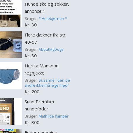
Hunde sko og sokker,
annonce 1
Bruger:
* Hulebjørnen *
Kr. 30
Flere dækner fra str.
40-57
Bruger:
AboutMyDogs
Kr. 30
Hurrta Monsoon
regnjakke
Bruger:
Susanne "den de
andre ikke må lege med"
Kr. 200
Sund Premium
hundefoder
Bruger:
Mathilde Kamper
Kr. 300
Foder pyramide