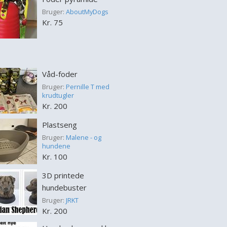
Bruger:
AboutMyDogs
Kr. 75
Våd-foder
Bruger:
Pernille T med
krudtugler
Kr. 200
Plastseng
Bruger:
Malene - og
hundene
Kr. 100
3D printede
hundebuster
Bruger:
JRKT
Kr. 200