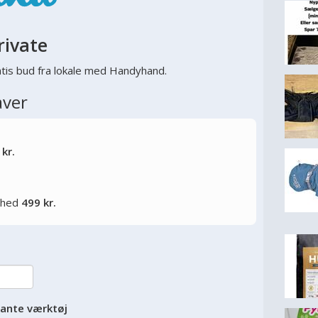
rivate
tis bud fra lokale med Handyhand.
aver
 kr.
lighed
499 kr.
vante værktøj