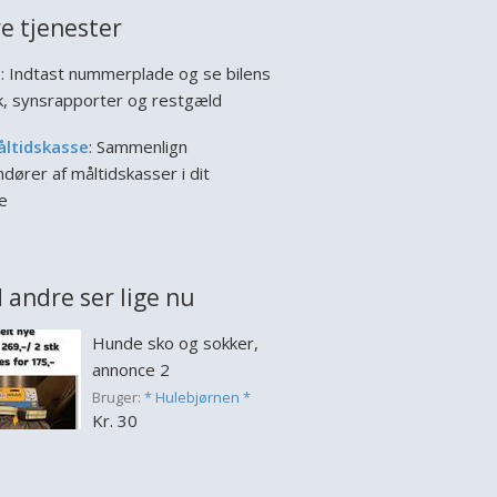
e tjenester
l
: Indtast nummerplade og se bilens
ik, synsrapporter og restgæld
åltidskasse
: Sammenlign
dører af måltidskasser i dit
e
 andre ser lige nu
Hunde sko og sokker,
annonce 2
Bruger:
* Hulebjørnen *
Kr. 30