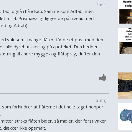
3. maj
ro tab, også i håndkøb. Samme som Adtab, men
det for 4. Prismæssigt ligger de på niveau med
rd og Adtab).
med voldsomt mange flåter, får de et pust med den
e i alle dyrebutikker og på apoteket. Den hedder
sætning til andre mygge- og flåtspray, dufter den
3. maj
 som forhindrer at flåterne i det hele taget hopper
.
ter straks flåten bider, så midler, der først virker
t, dækker ikke optimalt.