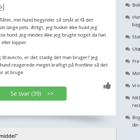
el
Bol
Hun
flåter, min hund begynder så småt at få det
ba
sin lange pels. Ærligt, jeg husker ikke hvad jeg
ste hund. Jeg mindes ikke jeg brugte noget da han
Sta
 eller lopper.
Utø
 Bravecto, er det stadig det man bruger? Jeg
Fra 
 hund reagerede meget kraftigt på frontline så det
for at bruge
Mot
Vi 
Se svar (39) >>
NKK
rac
Bog
din
middel"