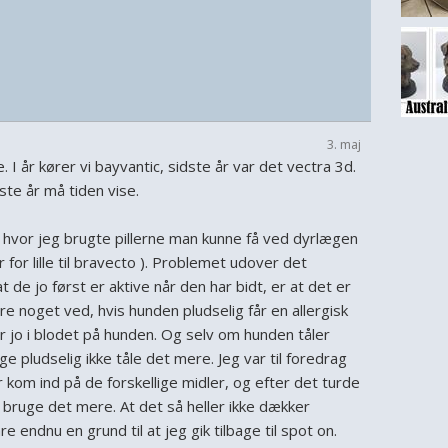
3. maj
 I år kører vi bayvantic, sidste år var det vectra 3d.
te år må tiden vise.
r hvor jeg brugte pillerne man kunne få ved dyrlægen
er for lille til bravecto ). Problemet udover det
 de jo først er aktive når den har bidt, er at det er
øre noget ved, hvis hunden pludselig får en allergisk
år jo i blodet på hunden. Og selv om hunden tåler
ge pludselig ikke tåle det mere. Jeg var til foredrag
kom ind på de forskellige midler, og efter det turde
 bruge det mere. At det så heller ikke dækker
re endnu en grund til at jeg gik tilbage til spot on.