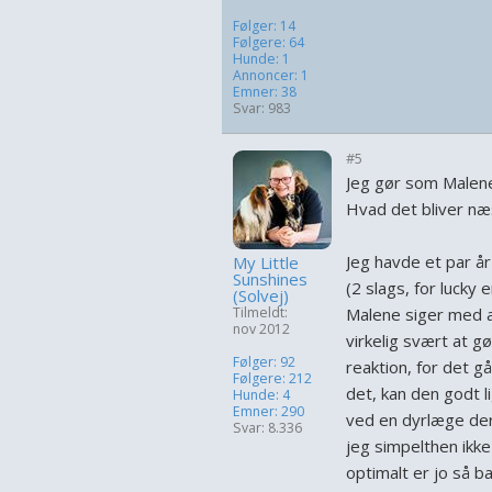
Følger: 14
Følgere: 64
Hunde: 1
Annoncer: 1
Emner: 38
Svar: 983
#5
Jeg gør som Malene.
Hvad det bliver næs
Jeg havde et par å
My Little
Sunshines
(2 slags, for lucky 
(Solvej)
Tilmeldt:
Malene siger med at
nov 2012
virkelig svært at g
Følger: 92
reaktion, for det g
Følgere: 212
det, kan den godt li
Hunde: 4
Emner: 290
ved en dyrlæge der 
Svar: 8.336
jeg simpelthen ikke
optimalt er jo så ba