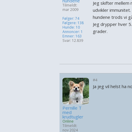
hundene
Jeg skifter mellem 
Tilmeldt:
mar 2009
udvikler immunitet.
hundene trods vi gå
Følger: 74
Følgere: 138
Jeg drypper hver 5
Hunde: 10
grader.
Annoncer: 1
Emner: 163
Svar: 12.839
#4
Ja jeg vil helst ha
Pernille T
med
krudtugler
Online
Tilmeldt:
nov 2024