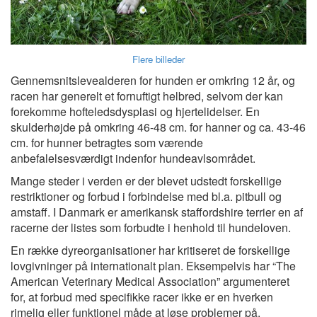
Flere billeder
Gennemsnitslevealderen for hunden er omkring 12 år, og
racen har generelt et fornuftigt helbred, selvom der kan
forekomme hofteledsdysplasi og hjertelidelser. En
skulderhøjde på omkring 46-48 cm. for hanner og ca. 43-46
cm. for hunner betragtes som værende
anbefalelsesværdigt indenfor hundeavlsområdet.
Mange steder i verden er der blevet udstedt forskellige
restriktioner og forbud i forbindelse med bl.a. pitbull og
amstaff. I Danmark er amerikansk staffordshire terrier en af
racerne der listes som forbudte i henhold til hundeloven.
En række dyreorganisationer har kritiseret de forskellige
lovgivninger på internationalt plan. Eksempelvis har “The
American Veterinary Medical Association” argumenteret
for, at forbud med specifikke racer ikke er en hverken
rimelig eller funktionel måde at løse problemer på.