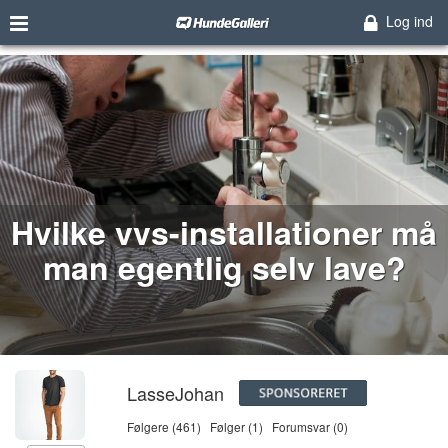
Log ind
Hvilke vvs-installationer må
man egentlig selv lave?
LasseJohan
Følgere (461)
Følger (1)
Forumsvar (0)