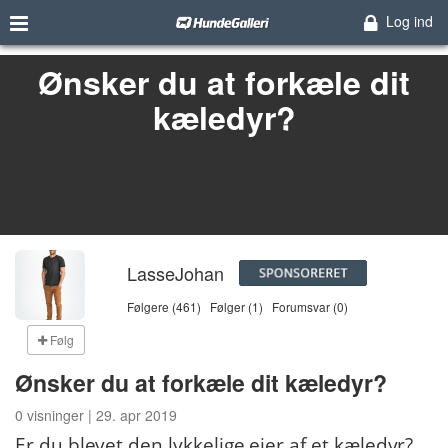
Log ind
Ønsker du at forkæle dit
kæledyr?
LasseJohan
Følgere (461)
Følger (1)
Forumsvar (0)
Følg
Ønsker du at forkæle dit kæledyr?
0 visninger | 29. apr 2019
Er du blevet den lykkelige ejer af et kæledyr?