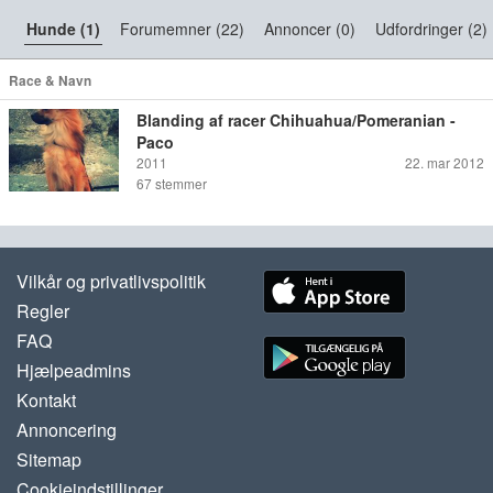
Hunde (1)
Forumemner (22)
Annoncer (0)
Udfordringer (2)
Race & Navn
Blanding af racer Chihuahua/Pomeranian -
Paco
2011
22. mar 2012
67
stemmer
Vilkår og privatlivspolitik
Regler
FAQ
Hjælpeadmins
Kontakt
Annoncering
Sitemap
Cookieindstillinger