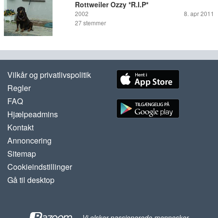
Rottweiler Ozzy *R.I.P*
2002
8. apr 2011
27
stemmer
Vilkår og privatlivspolitik
Regler
FAQ
Hjælpeadmins
Kontakt
Annoncering
Sitemap
Cookieindstillinger
Gå til desktop
-
Vi elsker passionerede mennesker