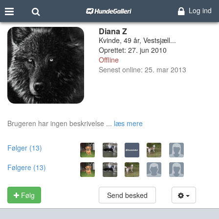
Log ind
Diana Z
Kvinde, 49 år, Vestsjæll...
Oprettet: 27. jun 2010
Offline
Senest online: 25. mar 2013
Brugeren har ingen beskrivelse ...
læs mere
Følger (13)
Følgere (13)
Følg
Send besked