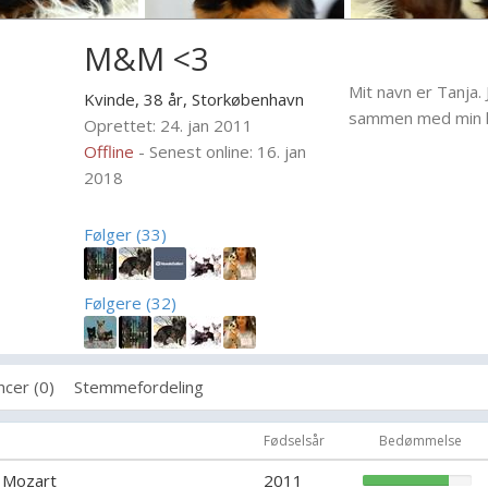
M&M <3
Mit navn er Tanja. 
Kvinde, 38 år,
Storkøbenhavn
sammen med min k
Oprettet: 24. jan 2011
Offline
- Senest online: 16. jan
2018
Følger (33)
Følgere (32)
cer (0)
Stemmefordeling
Fødselsår
Bedømmelse
 Mozart
2011