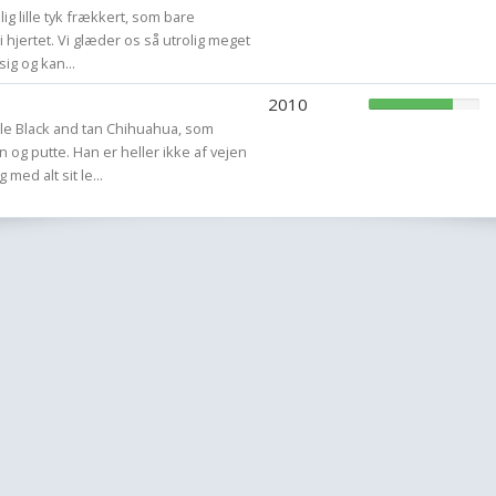
lig lille tyk frækkert, som bare
i hjertet. Vi glæder os så utrolig meget
sig og kan...
2010
lle Black and tan Chihuahua, som
n og putte. Han er heller ikke af vejen
med alt sit le...