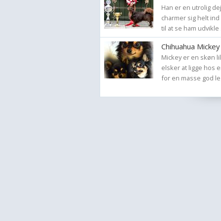
Han er en utrolig dej
charmer sig helt ind 
til at se ham udvikle 
Chihuahua Mickey
Mickey er en skøn li
elsker at ligge hos e
for en masse god leg 