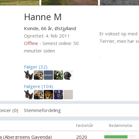
Hanne M
Kvinde, 66 år,
Østjylland
Er vokset op med S
Oprettet: 4. feb 2011
Terrier, men har se
Offline
- Senest online: 50
minutter siden
.
Følger (32)
Følgere (104)
oncer (0)
Stemmefordeling
Fødselsår
Bedømmelse
da (Abergreens Gavenda)
2020