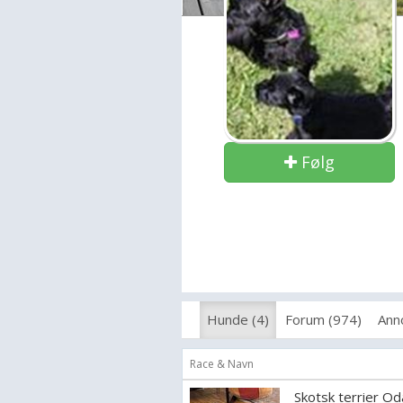
Følg
Hunde (4)
Forum (974)
Ann
Race & Navn
Skotsk terrier O