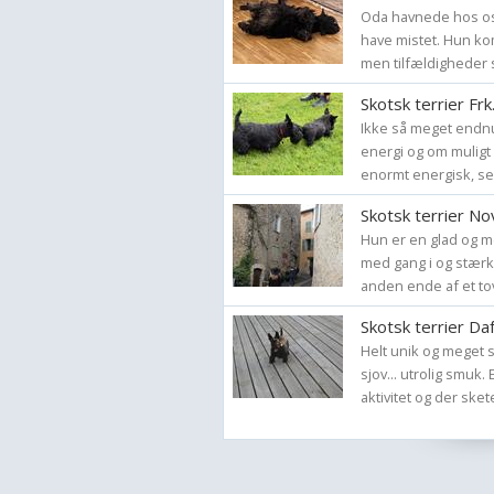
Oda havnede hos os 
have mistet. Hun kom
men tilfældigheder s
Skotsk terrier Fr
Ikke så meget endnu,
energi og om muligt
enormt energisk, selv
Skotsk terrier N
Hun er en glad og m
med gang i og stærk
anden ende af et tov.
Skotsk terrier D
Helt unik og meget s
sjov... utrolig smuk
aktivitet og der skete