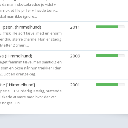
da man i skottekredse jo vidst vi
 nok et lille pr før vi havde tænkt,
kal man ikke ignore...
k. Ipsen, (himmelhund)
2011
 frisk lille sort tæve, med en enorm
 endnu større charme. Hun er stadig
 efter 2 timer i...
ova (Himmelhund)
2009
eget feminim tæve, men samtidig en
 som en okse når hun trækker i den
. Lidt en drenge-pig...
afne [ Himmelhund]
2001
peciel... Uvurderlig! Kærlig, puttende,
. Elskede at være med hvor der var
 noget... En...