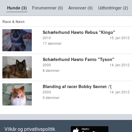
Hunde (3)
Forumemner (0)
Annoncer (0)
Udfordringer (2)
Race & Navn
Schæferhund Hawto Rebus "Kingo"
2010
15. jan 2012
17
stemmer
Schæferhund Hawto Fanto "Tyson"
2000
14. jan 2012
8
stemmer
Blanding af racer Bobby Savnet :'(
2003
14. jan 2012
5
stemmer
Vilkår og privatlivspolitik