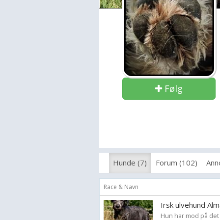
Følg
Hunde (7)
Forum (102)
Ann
Race & Navn
Irsk ulvehund Alm
Hun har mod på det h