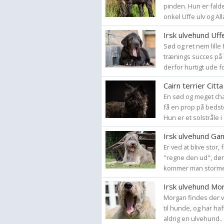
pinden. Hun er faldet
onkel Uffe ulv og Alla
Irsk ulvehund Uff
Sød og ret nem lille
trænings succes på 
derfor hurtigt ude for
Cairn terrier Citta
En sød og meget ch
få en prop på bedste
Hun er et solstråle i 
Irsk ulvehund Gan
Er ved at blive stor,
"regne den ud", dør
kommer man stormend
Irsk ulvehund Mo
Morgan findes der vi
til hunde, og har ha
aldrig en ulvehund.. d