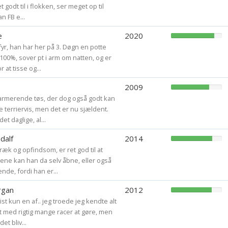
 godt til i flokken, ser meget op til
n FB e...
e
2020
 fyr, han har her på 3. Døgn en potte
100%, sover pt i arm om natten, og er
 at tisse og...
2009
armerende tøs, der dog også godt kan
 terriervis, men det er nu sjældent.
det daglige, al...
dalf
2014
 fræk og opfindsom, er ret god til at
ene kan han da selv åbne, eller også
e, fordi han er...
rgan
2012
st kun en af.. jeg troede jeg kendte alt
ft med rigtig mange racer at gøre, men
et bliv...