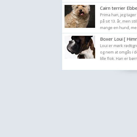
Cairn terrier Ebb
Prima han, jeg tager
på sit 13. år, men st
mange en hund, med 
Boxer Loui [ Him
Loui er mørk rødtig
og nem at omgås i de
lille flok. Han er bø