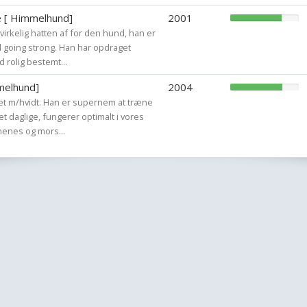
e [ Himmelhund]
2001
 virkelig hatten af for den hund, han er
ill going strong. Han har opdraget
rolig bestemt...
melhund]
2004
ret m/hvidt. Han er supernem at træne
t daglige, fungerer optimalt i vores
rnenes og mors...