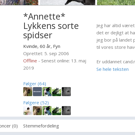
*Annette*
Lykkens sorte
Jeg har altid været
spidser
det er dejligt at 
jeg bor på landet
Kvinde, 60 år,
Fyn
til vores store hav
Oprettet: 5. sep 2006
Offline
- Senest online: 13. maj
Er uddannet cand.m
2019
virksomhedskommu
Se hele teksten
trafikuheld, og s
meget, at det er u
Følger (64)
Jeg er medlem i Kl
Følgere (52)
stort arbejde for 
variant af Dansk S
almindelig hund i 
oncer (0)
Stemmefordeling
Bl.a. var der én me
København i juli 