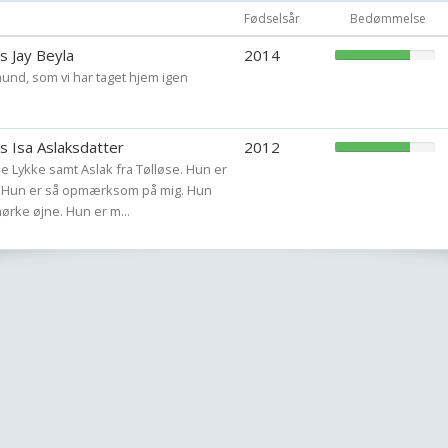
Fødselsår
Bedømmelse
Vi elsker alle vor
s Jay Beyla
2014
sider af dem, som
 hund, som vi har taget hjem igen
vi ikke udfordringer
afdøde hunde, men
modtager også ge
s Isa Aslaksdatter
2012
le Lykke samt Aslak fra Tølløse. Hun er
Tak til Marianne, s
. Hun er så opmærksom på mig. Hun
rke øjne. Hun er m...
billeder af hundene