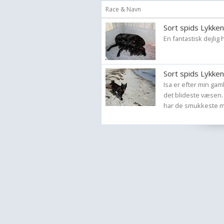
Race & Navn
Sort spids Lykken
En fantastisk dejlig
Sort spids Lykken
Isa er efter min gam
det blideste væsen
har de smukkeste mø