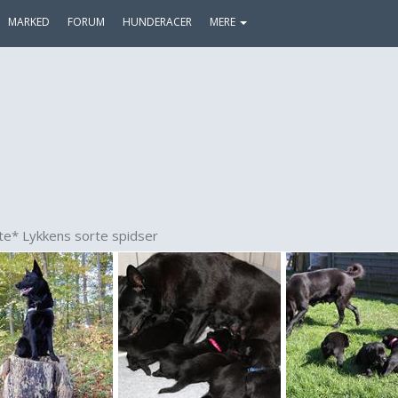
MARKED
FORUM
HUNDERACER
MERE
te* Lykkens sorte spidser