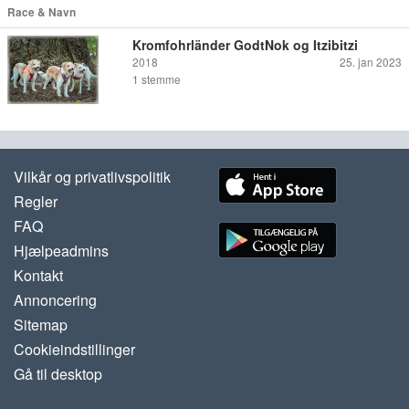
Race & Navn
Kromfohrländer GodtNok og Itzibitzi
2018
25. jan 2023
1
stemme
Vilkår og privatlivspolitik
Regler
FAQ
Hjælpeadmins
Kontakt
Annoncering
Sitemap
Cookieindstillinger
Gå til desktop