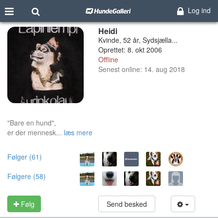
Log ind
Heidi
Kvinde, 52 år, Sydsjælla...
Oprettet: 8. okt 2006
Offline
Senest online: 14. aug 2018
"Bare en hund",
er der mennesk...
læs mere
Følger (61)
Følgere (58)
Følg
Send besked