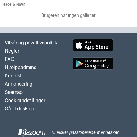
Race & Navn
Brugeren har ingen gallerier
Vilkår og privatlivspolitik
Regler
FAQ
Hjælpeadmins
Kontakt
Annoncering
Sitemap
Cookieindstillinger
Gå til desktop
-
Vi elsker passionerede mennesker