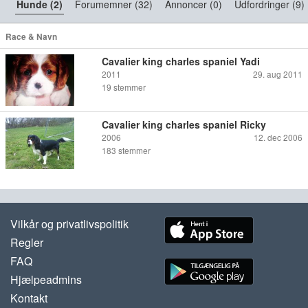
Hunde (2)
Forumemner (32)
Annoncer (0)
Udfordringer (9)
Race & Navn
Cavalier king charles spaniel Yadi
2011
29. aug 2011
19
stemmer
Cavalier king charles spaniel Ricky
2006
12. dec 2006
183
stemmer
Vilkår og privatlivspolitik
Regler
FAQ
Hjælpeadmins
Kontakt