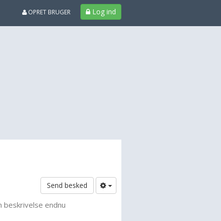
Log ind
OPRET BRUGER
Send besked
n beskrivelse endnu