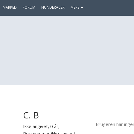
MARKED
FORUM
HUNDERACER
MERE
C. B
Brugeren har inge
Ikke angivet, 0 år,
Postnummer ikke angivet