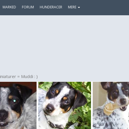
MARKED
FORUM
HUNDERACER
MERE
iaturer = Muddi : )