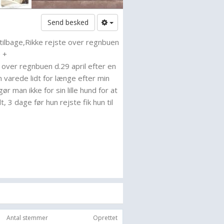
Send besked
tilbage,Rikke rejste over regnbuen
+ +
over regnbuen d.29 april efter en
arede lidt for længe efter min
 man ikke for sin lille hund for at
t, 3 dage før hun rejste fik hun til
erneblødning :( .
ppe ved Rikke og de 2 har det nu
 , jager mus og rotter og graver
er en lille pige som har fået
) Karla er kun 5 mdr. og ligner
 D/S gårdhund , hun gør jo men
uller og jager ikke mus og katte ...
Antal stemmer
Oprettet