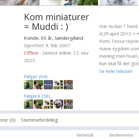
Kom miniaturer
= Muddi : )
Har nu kun 1 hund 
d.29 april 2013 + 
Kvinde, 65 år,
Sønderjylland
Kom-Tessa rejste 
Oprettet: 9. feb 2007
mave sygdom som v
Offline
- Senest online: 12. nov
mening men hvad gør
2025
hun skal få det god
lige med en lille hj
Se hele teksten
Følger (64)
Kom-Tessa er nu o
godt uden smerter
store huller ;).
Følgere (58)
Kom-Tessa efterlad
navnet Kom-Karla :
overhoved ikke en
cer (0)
Stemmefordeling
graver ikke store h
Fødselsår
Bedømmelse