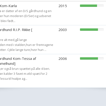
 Kom-Karla
2015
la er datter af en D/S gårdhund og en
igner hun moderen (D/Ser) og udsenet
 blev født...
dhund R.I.P. Rikke [
2003
e alt med,gå lange
e den med i stalden,hun er fremragene
otter. Cykle lange ture,hvor hun ...
ardhund Kom-Tessa af
2006
mmelhund]
er også brun spættet på alle 4 ben.
n kalder 3 favet m.vild spæt.For 2
ssa til hvalpe ag...