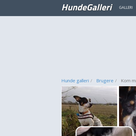
HundeGalleri
GALLERI
Hunde galleri
Brugere
Kom min