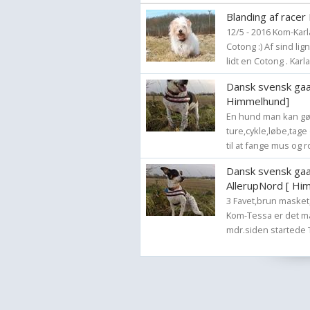
Blanding af racer
12/5 - 2016 Kom-Kar
Cotong :) Af sind l
lidt en Cotong . Karla
Dansk svensk gaar
Himmelhund]
En hund man kan gør
ture,cykle,løbe,tag
til at fange mus og r
Dansk svensk ga
AllerupNord [ Hi
3 Favet,brun masket,
Kom-Tessa er det ma
mdr.siden startede Te