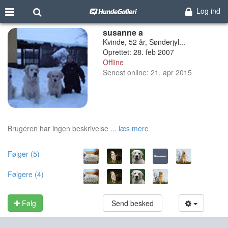
Log ind
susanne a
Kvinde, 52 år, Sønderjyl...
Oprettet: 28. feb 2007
Offline
Senest online: 21. apr 2015
Brugeren har ingen beskrivelse ...
læs mere
Følger (5)
Følgere (4)
Følg
Send besked