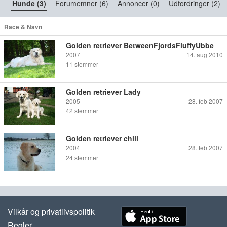
Hunde (3)
Forumemner (6)
Annoncer (0)
Udfordringer (2)
Race & Navn
Golden retriever BetweenFjordsFluffyUbbe
2007
14. aug 2010
11
stemmer
Golden retriever Lady
2005
28. feb 2007
42
stemmer
Golden retriever chili
2004
28. feb 2007
24
stemmer
Vilkår og privatlivspolitik
Regler