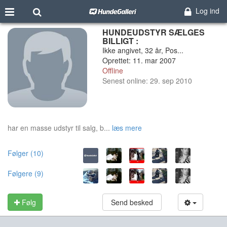
Log ind
HUNDEUDSTYR SÆLGES
BILLIGT :
Ikke angivet, 32 år, Pos...
Oprettet: 11. mar 2007
Offline
Senest online: 29. sep 2010
har en masse udstyr til salg, b...
læs mere
Følger (10)
Følgere (9)
Følg
Send besked