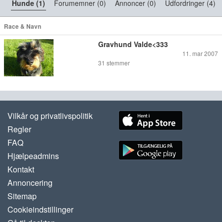
Hunde (1)
Forumemner (0)
Annoncer (0)
Udfordringer (4)
Race & Navn
Gravhund Valde<333
11. mar 2007
31
stemmer
Vilkår og privatlivspolitik
Regler
FAQ
Hjælpeadmins
Kontakt
Annoncering
Sitemap
Cookieindstillinger