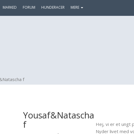
MARKED
FORUM
HUNDERACER
MERE
&Natascha f
Yousaf&Natascha
f
Hej, vi er et ungt p
Nyder livet med vor