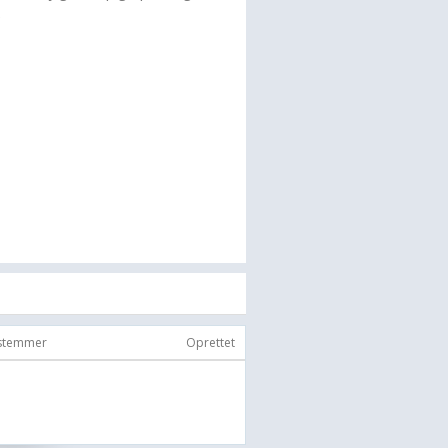
)
 stemmer
Oprettet