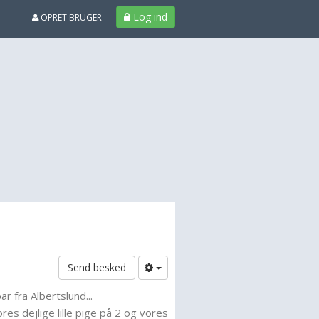
Log ind
OPRET BRUGER
Send besked
ar fra Albertslund...
es dejlige lille pige på 2 og vores