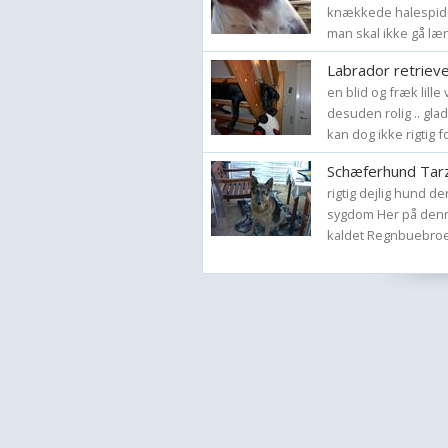
knækkede halespids .
man skal ikke gå læn
Labrador retrieve
en blid og fræk lille
desuden rolig .. gla
kan dog ikke rigtig fo
Schæferhund Tar
rigtig dejlig hund d
sygdom Her på denne
kaldet Regnbuebroen.