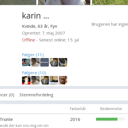
karin ...
Brugeren har inge
Kvinde, 63 år,
Fyn
Oprettet: 7. maj 2007
Offline
- Senest online: 15. jul
Følger (11)
Følgere (10)
cer (0)
Stemmefordeling
Fødselsår
Bedømmelse
 Trunte
2016
 bandit der kan sno mig om sin