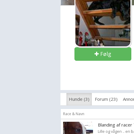
Følg
Hunde (3)
Forum (23)
Annon
Race & Navn
Blanding af racer
Lille og vågen .. en