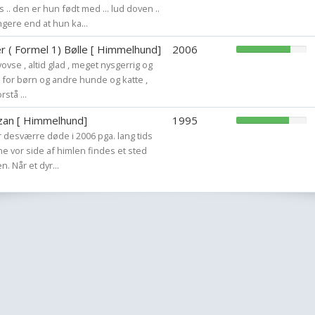
. den er hun født med ... lud doven ..
gere end at hun ka...
r ( Formel 1) Bølle [ Himmelhund]
2006
 vovse , altid glad , meget nysgerrig og
d for børn og andre hunde og katte ,
rstå ...
zan [ Himmelhund]
1995
er desværre døde i 2006 pga. lang tids
 vor side af himlen findes et sted
 Når et dyr...