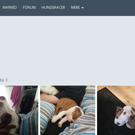
MARKED
FORUM
HUNDERACER
MERE
lie F