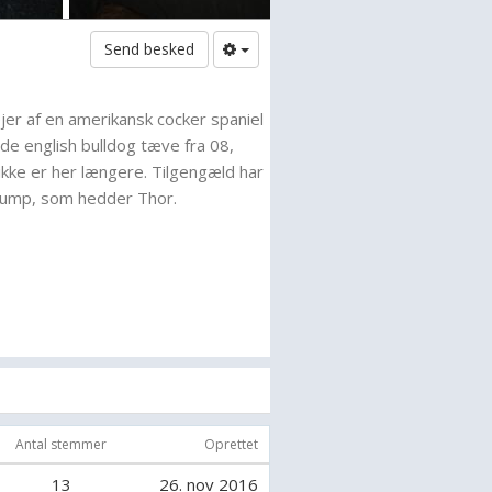
Send besked
ejer af en amerikansk cocker spaniel
lde english bulldog tæve fra 08,
kke er her længere. Tilgengæld har
klump, som hedder Thor.
eg godt kan lide at debbatere og
. Jeg er især interesseret i avl og
eg interesseret i fordi jeg mener at
t vi laver mentalt og fysisk sunde
rinsvist avler for at forbedre de
r og ikke fordi vi tror at vores
r at blive forældre osv. Så jow jeg
p *g*
Antal stemmer
Oprettet
13
26. nov 2016