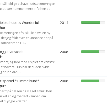
 er så heldige at have i udstationeringen
uset. Der kommer mere info hen ad
Molosshusets Wonderfull
2014
Thor
ikke meningen af vi skulle have en ny
 det jeg faldt over en annonce her på
som ventede EB ...
ldogge Ørsteds
2008
d*
(stribet) og hvid med en plet om venstre
 af hovdet. Hun har desuden hvide
g brune øre. ...
r spaniel *Himmelhund*
2006
gurt
gner " på næsen og meget smuk! Den
takket af, og overladt kampen om
il yngre kræfter. ...