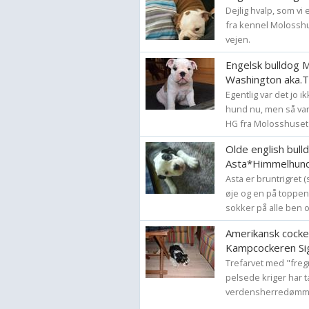
Dejlig hvalp, som vi
fra kennel Molossh
vejen.
Engelsk bulldog 
Washington aka.
Egentlig var det jo 
hund nu, men så var
HG fra Molosshuset 
Olde english bul
Asta*Himmelhun
Asta er bruntrigret 
øje og en på toppen
sokker på alle ben o
Amerikansk cocke
Kampcockeren Si
Trefarvet med "fre
pelsede kriger har 
verdensherredømmet t