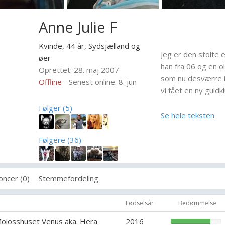
Anne Julie F
Kvinde, 44 år,
Sydsjælland og
Jeg er den stolte 
øer
han fra 06 og en o
Oprettet: 28. maj 2007
som nu desværre i
Offline
- Senest online: 8. jun
vi fået en ny guld
Følger (5)
Jeg er her fordi j
Se hele teksten
udvide min horisont
adfærd. Avlen er j
Følgere (36)
det er så vigtigt a
hunde og at vi fort
racer vi allerede ha
oncer (0)
Stemmefordeling
hunde har behov fo
er vel en tavlesno
Fødselsår
Bedømmelse
Molosshuset Venus aka. Hera
2016