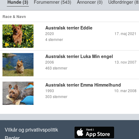
Hunde (3)
Forumemner (543)
Annoncer (0)
Udfordringer (8
Race & Navn
Australsk terrier Eddie
2020
17. maj 2021
4
stemmer
Australsk terrier Luka Min engel
2006
13. nov 2007
463
stemmer
Australsk terrier Emma Himmelhund
1993
10. mar 2008
303
stemmer
Vilkår og privatlivspolitik
Regler