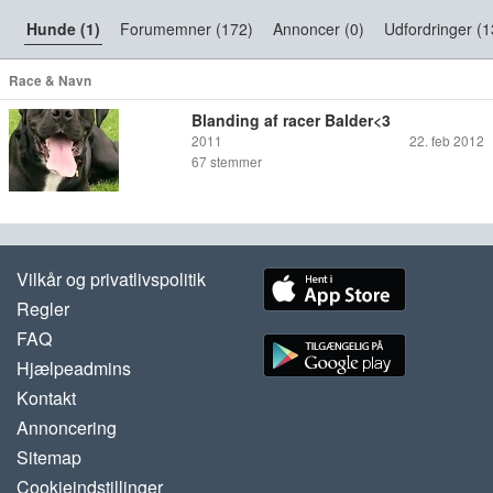
Hunde (1)
Forumemner (172)
Annoncer (0)
Udfordringer (1
Race & Navn
Blanding af racer Balder<3
2011
22. feb 2012
67
stemmer
Vilkår og privatlivspolitik
Regler
FAQ
Hjælpeadmins
Kontakt
Annoncering
Sitemap
Cookieindstillinger