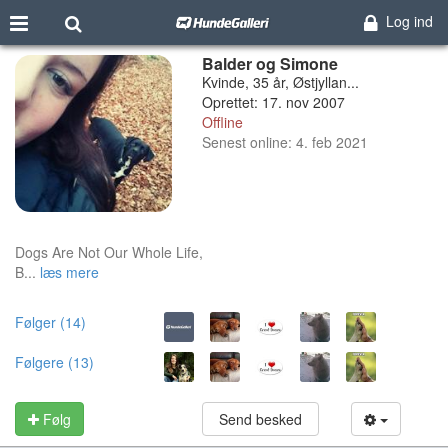
Log ind
Balder og Simone
Kvinde, 35 år, Østjyllan...
Oprettet: 17. nov 2007
Offline
Senest online: 4. feb 2021
Dogs Are Not Our Whole Life,
B...
læs mere
Følger (14)
Følgere (13)
Følg
Send besked