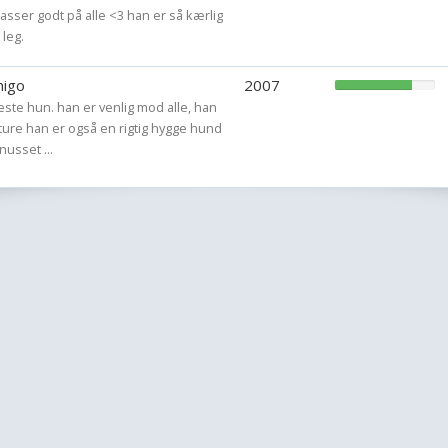
passer godt på alle <3 han er så kærlig
._/''*''\_
 leg.
(/_)^(_\)
migo
2007
ste hun. han er venlig mod alle, han
 ture han er også en rigtig hygge hund
 nusset ...