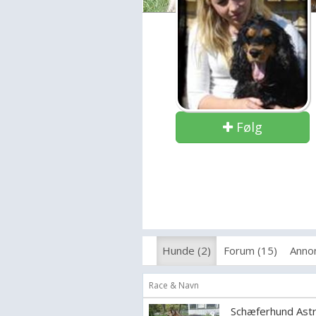
Følg
Hunde (2)
Forum (15)
Annon
Race & Navn
Schæferhund Ast