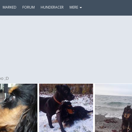
MARKED
FORUM
HUNDERACER
MERE
oo ;D