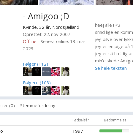
- Amigoo ;D
heej alle ! <3
Kvinde, 32 år,
Nordsjælland
smid lige en komm
Oprettet: 22. nov 2007
jeg bilve over lykke
Offline
- Senest online: 13. mar
jeg er en pige på 
2023
jeg er så hældig a
min'elskede Amigo
Følger (112)
passer og jordens
Se hele teksten
<3
jeg rider i min fri
Følgere (103)
som, er på hestegal
kig også meget ge
Konkurrencer<3
cer (0)
Stemmefordeling
hvis der er mere i v
Fødselsår
Bedømmelse
.//^ ^\\
ro
1997
(/(_•_)\)