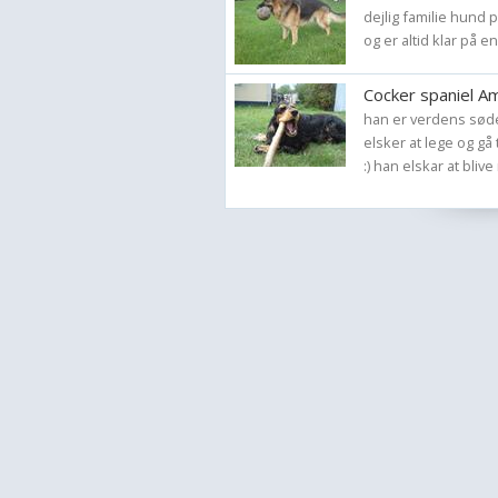
dejlig familie hund 
og er altid klar på en
Cocker spaniel A
han er verdens søde
elsker at lege og gå
:) han elskar at blive