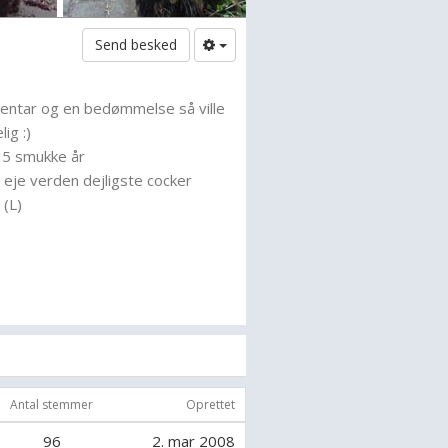
Send besked
entar og en bedømmelse så ville
lig :)
15 smukke år
t eje verden dejligste cocker
 (L)
 sødeste schæfer min'dejlige Astro
tid på den her helt fantastiske hest
leri :b
rne forbi min gruppe
il vide så skriv endelig :)
Antal stemmer
Oprettet
96
2. mar 2008