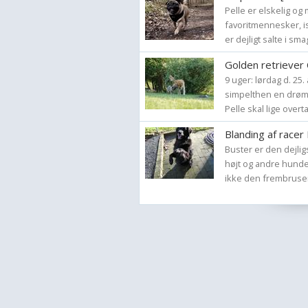
Pelle er elskelig og
favoritmennesker, i
er dejligt salte i sm
Golden retriever 
9 uger: lørdag d. 25. 
simpelthen en drøm -
Pelle skal lige overta
Blanding af racer
Buster er den dejlig
højt og andre hunde
ikke den frembruse