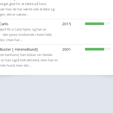
 meget glad for at slikke på hans
sær hvis de har været ude at løbe og
agen, det er næste...
Carlo
2015
april fik vi Carlo hjem, og han er
 det synes vi tobende i hvert fald,
les :) Han har...
 Buster [ Himmelhund]
2001
ste hanhund, han elsker sin familie
 er han også helt vild med, men han er
nde hund, men der...