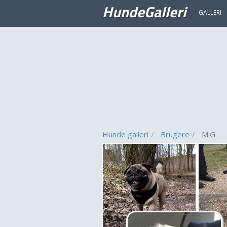
HundeGalleri
GALLERI
Hunde galleri
Brugere
M.G