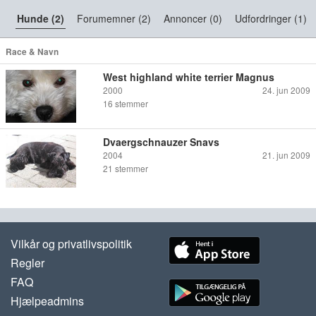
Hunde (2)
Forumemner (2)
Annoncer (0)
Udfordringer (1)
Race & Navn
West highland white terrier Magnus
2000
24. jun 2009
16
stemmer
Dvaergschnauzer Snavs
2004
21. jun 2009
21
stemmer
Vilkår og privatlivspolitik
Regler
FAQ
Hjælpeadmins