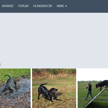
MARKED
FORUM
HUNDERACER
MERE
j