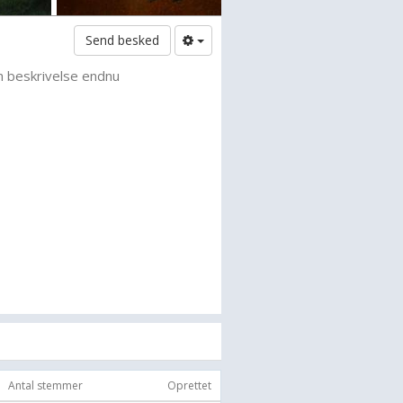
Send besked
n beskrivelse endnu
Antal stemmer
Oprettet