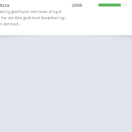
 Azza
2006
sød og glad hund, men laver af og til
n har det ikke godt med fyrværkeri og i
 det med ...