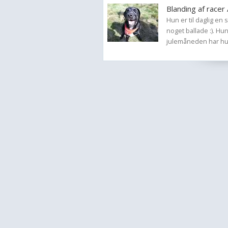
Blanding af racer
Hun er til daglig en 
noget ballade :). Hu
julemåneden har hun