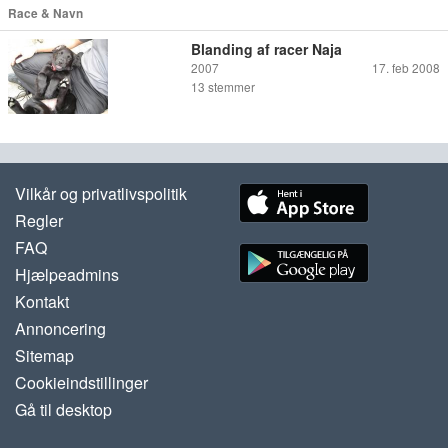
Race & Navn
Blanding af racer Naja
2007
17. feb 2008
13
stemmer
Vilkår og privatlivspolitik
Regler
FAQ
Hjælpeadmins
Kontakt
Annoncering
Sitemap
Cookieindstillinger
Gå til desktop