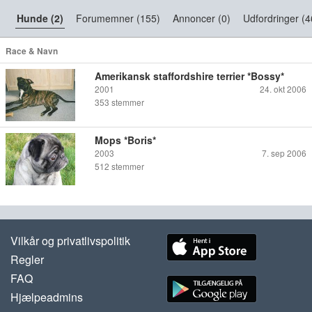
Hunde (2)
Forumemner (155)
Annoncer (0)
Udfordringer (4
Race & Navn
Amerikansk staffordshire terrier *Bossy*
2001
24. okt 2006
353
stemmer
Mops *Boris*
2003
7. sep 2006
512
stemmer
Vilkår og privatlivspolitik
Regler
FAQ
Hjælpeadmins