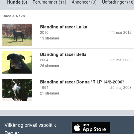
Hunde (3)
Forumemner (11)
Annoncer (0)
Udfordringer (18
Race & Navn
Blanding af racer Lajka
2010
17. mar 2012
13
stemmer
Blanding af racer Bella
2004
25. maj 2008
26
stemmer
Blanding af racer Donna *R.I.P 14/2-2006*
1994
25. maj 2008
21
stemmer
Vilkår og privatlivspolitik
Regler