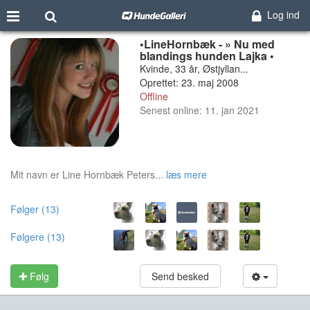
Log ind
•LineHornbæk - » Nu med
blandings hunden Lajka •
Kvinde, 33 år, Østjyllan...
Oprettet: 23. maj 2008
Offline
Senest online: 11. jan 2021
Mit navn er Line Hornbæk Peters...
læs mere
Følger (13)
Følgere (13)
Følg
Send besked