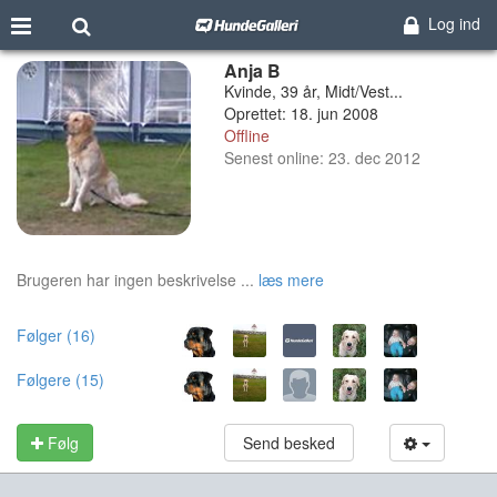
Log ind
Anja B
Kvinde, 39 år, Midt/Vest...
Oprettet: 18. jun 2008
Offline
Senest online: 23. dec 2012
Brugeren har ingen beskrivelse ...
læs mere
Følger (16)
Følgere (15)
Følg
Send besked