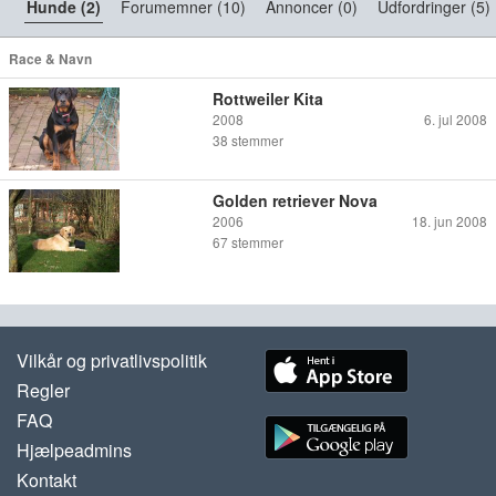
Hunde (2)
Forumemner (10)
Annoncer (0)
Udfordringer (5)
Race & Navn
Rottweiler Kita
2008
6. jul 2008
38
stemmer
Golden retriever Nova
2006
18. jun 2008
67
stemmer
Vilkår og privatlivspolitik
Regler
FAQ
Hjælpeadmins
Kontakt