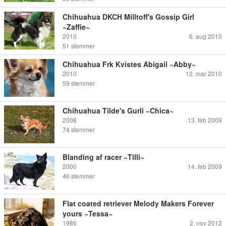
Chihuahua DKCH Milltoff's Gossip Girl
~Zaffie~
2010
6. aug 2010
51
stemmer
Chihuahua Frk Kvistes Abigail ~Abby~
2010
12. mar 2010
59
stemmer
Chihuahua Tilde's Gurli ~Chica~
2008
13. feb 2009
74
stemmer
Blanding af racer ~Tilli~
2000
14. feb 2009
46
stemmer
Flat coated retriever Melody Makers Forever
yours ~Tessa~
1986
2. nov 2012