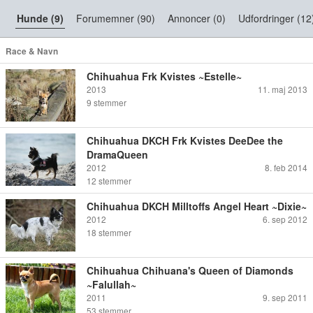
Hunde (9)
Forumemner (90)
Annoncer (0)
Udfordringer (12
Race & Navn
Chihuahua Frk Kvistes ~Estelle~
2013
11. maj 2013
9
stemmer
Chihuahua DKCH Frk Kvistes DeeDee the
DramaQueen
2012
8. feb 2014
12
stemmer
Chihuahua DKCH Milltoffs Angel Heart ~Dixie~
2012
6. sep 2012
18
stemmer
Chihuahua Chihuana's Queen of Diamonds
~Falullah~
2011
9. sep 2011
53
stemmer