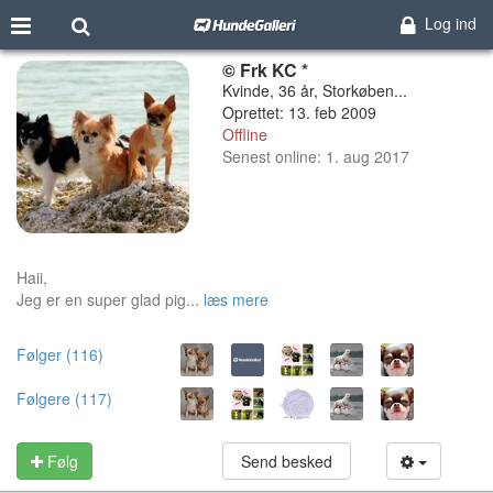
Log ind
© Frk KC *
Kvinde, 36 år, Storkøben...
Oprettet: 13. feb 2009
Offline
Senest online: 1. aug 2017
Haii,
Jeg er en super glad pig...
læs mere
Følger (116)
Følgere (117)
Følg
Send besked