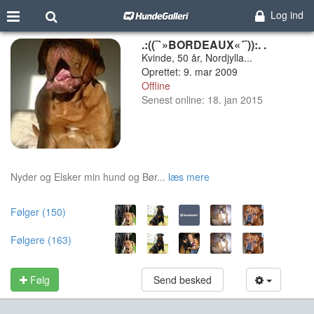
Log ind
.:((¯`»BORDEAUX«´¯)):. .
Kvinde, 50 år, Nordjylla...
Oprettet: 9. mar 2009
Offline
Senest online: 18. jan 2015
Nyder og Elsker min hund og Bør...
læs mere
Følger (150)
Følgere (163)
Følg
Send besked