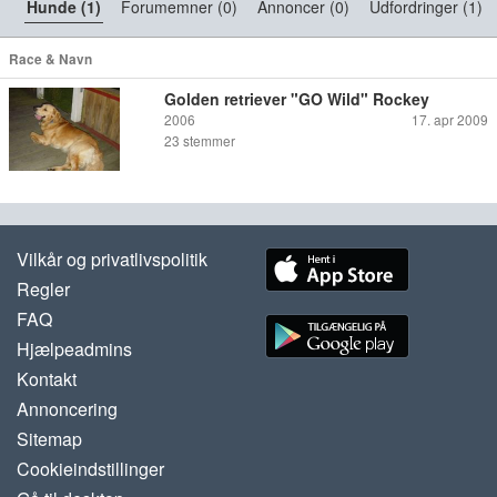
Hunde (1)
Forumemner (0)
Annoncer (0)
Udfordringer (1)
Race & Navn
Golden retriever "GO Wild" Rockey
2006
17. apr 2009
23
stemmer
Vilkår og privatlivspolitik
Regler
FAQ
Hjælpeadmins
Kontakt
Annoncering
Sitemap
Cookieindstillinger