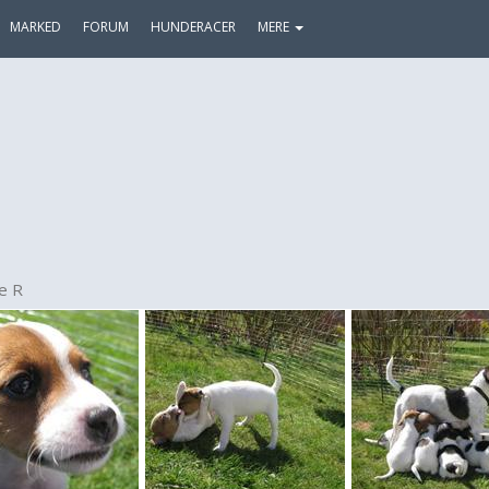
MARKED
FORUM
HUNDERACER
MERE
e R