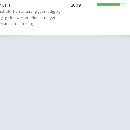
r Laila
2009
rmetrold, hun er utrolig godmodig og
tig lille frækkert! Hun er meget
lysten! Hun er meg...