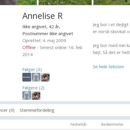
Annelise R
Jeg bor i et dejlig
Ikke angivet, 42 år,
er norsk skovkat og
Postnummer ikke angivet
Oprettet: 4. maj 2009
Jeg bor med min k
Offline
- Senest online: 16. feb
højt. Så det er helt
2014
Sæt denne
Se hele teksten
Følger (3)
.//^ ^\\Hund ind på
(/(_•_)\)profil, for
._/''*''\_at vise du
Følgere (2)
(/_)^(_\)-er imod
dyreplageri
cer (0)
Stemmefordeling
Fødselsår
Bedømmelse