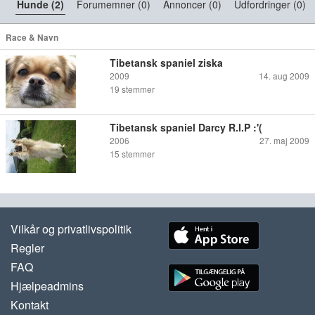
Hunde (2)
Forumemner (0)
Annoncer (0)
Udfordringer (0)
Race & Navn
Tibetansk spaniel ziska
2009
14. aug 2009
19
stemmer
Tibetansk spaniel Darcy R.I.P :'(
2006
27. maj 2009
15
stemmer
Vilkår og privatlivspolitik
Regler
FAQ
Hjælpeadmins
Kontakt