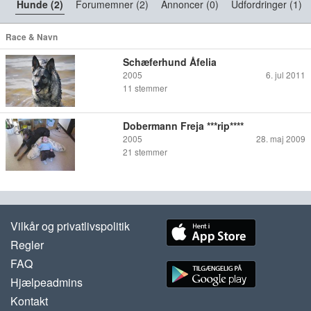
Hunde (2)
Forumemner (2)
Annoncer (0)
Udfordringer (1)
Race & Navn
Schæferhund Åfelia
2005
6. jul 2011
11
stemmer
Dobermann Freja ***rip****
2005
28. maj 2009
21
stemmer
Vilkår og privatlivspolitik
Regler
FAQ
Hjælpeadmins
Kontakt